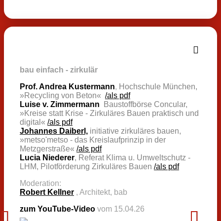
bau einfach - zirkulär
Prof. Andrea Kustermann
,
Hochschule München,
»Recycling von Beton«
/als pdf
Luise v. Zimmermann
,
Baustoffbörse Concular,
»Kreise statt Krise - Zirkuläres Bauen praktisch und
digital«
/als pdf
Johannes Daiberl,
initiative zirkuläres bauen,
»metso'metso - das Kreislaufprinzip in der
Metzgerstraße«
/als pdf
Lucia Niederer
, Referat Klima u. Umweltschutz -
LHM, Pilotförderung Zirkuläres Bauen
/als pdf
Moderation:
Robert Kellner
, Architekt, bab
zum YouTube-Video
vom 15.04.26