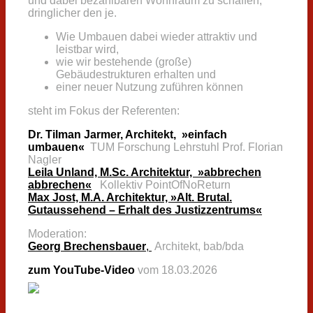
und dabei
bezahlbaren Wohnraum zu schaffen,
dringlicher den je.
Wie Umbauen dabei wieder attraktiv und
leistbar wird,
wie wir bestehende (große)
Gebäudestrukturen erhalten und
einer neuer Nutzung zuführen können
steht im Fokus der Referenten:
Dr. Tilman Jarmer, Architekt, »einfach
umbauen«
TUM Forschung Lehrstuhl Prof. Florian
Nagler
Leila Unland, M.Sc. Architektur, »abbrechen
abbrechen«
Kollektiv PointOfNoReturn
Max Jost, M.A. Architektur, »Alt. Brutal.
Gutaussehend – Erhalt des Justizzentrums«
Moderation:
Georg Brechensbauer
,
Architekt, bab/bda
zum YouTube-Video
vom 18.03.2026