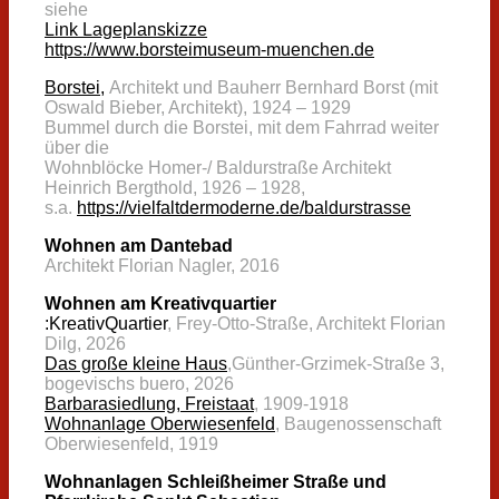
siehe
Link Lageplanskizze
https://www.borsteimuseum-muenchen.de
Borstei,
Architekt und Bauherr Bernhard Borst (mit
Oswald Bieber, Architekt), 1924 – 1929
Bummel durch die Borstei, mit dem Fahrrad weiter
über die
Wohnblöcke Homer-/ Baldurstraße Architekt
Heinrich Bergthold, 1926 – 1928,
s.a.
https://vielfaltdermoderne.de/baldurstrasse
Wohnen am Dantebad
Architekt Florian Nagler, 2016
Wohnen am Kreativquartier
:KreativQuartier
, Frey-Otto-Straße, Architekt Florian
Dilg, 2026
Das große kleine Haus
,Günther-Grzimek-Straße 3,
bogevischs buero, 2026
Barbarasiedlung, Freistaat
, 1909-1918
Wohnanlage Oberwiesenfeld
, Baugenossenschaft
Oberwiesenfeld, 1919
Wohnanlagen Schleißheimer Straße und